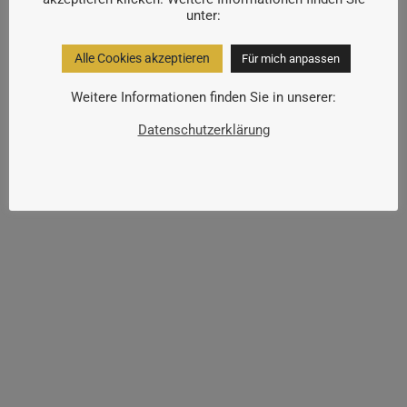
unter:
Alle Cookies akzeptieren
Für mich anpassen
Der Weg zu uns:
Weitere Informationen finden Sie in unserer:
Datenschutzerklärung